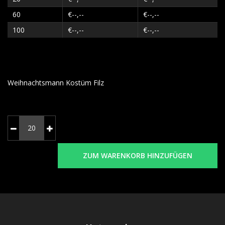
60
€--,--
€--,--
100
€--,--
€--,--
Weihnachtsmann Kostüm Filz
ZUM WARENKORB HINZUFÜGEN