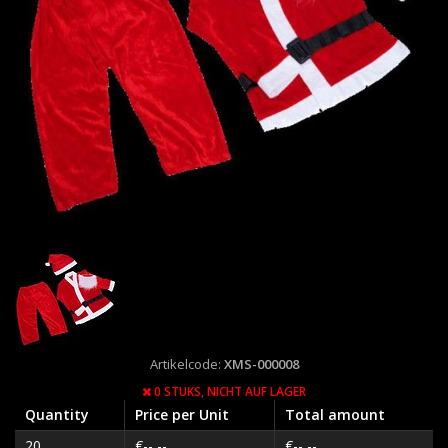
Artikelcode:
XMS-000008
0 STUKS,
NICHT AUF LAGER
Quantity
Price per Unit
Total amount
20
€--,--
€--,--