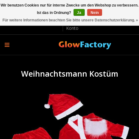
Wir benutzen Cookies nur für interne Zwecke um den Webshop zu verbessern.
Ist das in Ordnung?
Ja
Nein
EUR €
Für weitere Informationen beachten Sie bitte unsere Datenschutzerklärung. »
Lieferung und Rücksendung
Bezahlung
Kundenservice
Konto
Weihnachtsmann Kostüm