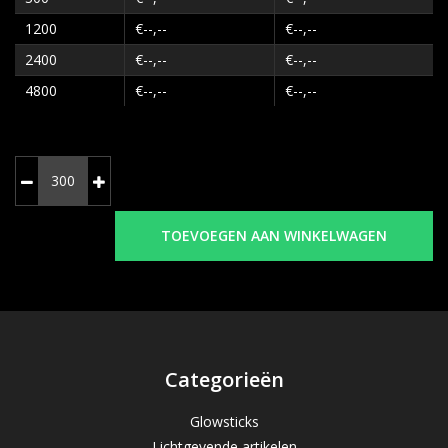
1200
€--,--
€--,--
2400
€--,--
€--,--
4800
€--,--
€--,--
TOEVOEGEN AAN WINKELWAGEN
Categorieën
Glowsticks
Lichtgevende artikelen