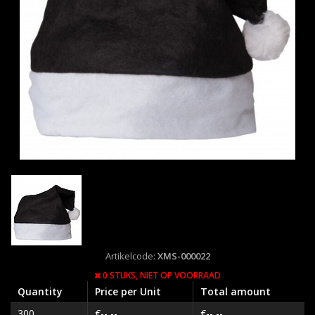
Artikelcode:
XMS-000022
0 STUKS,
NIET OP VOORRAAD
Quantity
Price per Unit
Total amount
300
€--,--
€--,--