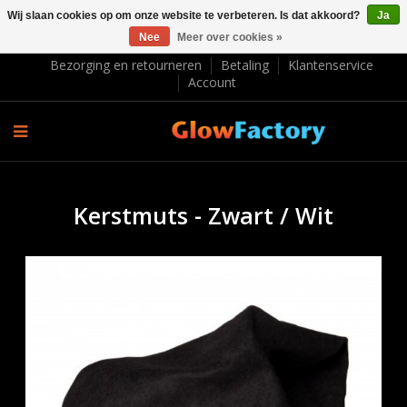
Wij slaan cookies op om onze website te verbeteren. Is dat akkoord?
Ja
Nee
Meer over cookies »
EUR €
Bezorging en retourneren
Betaling
Klantenservice
Account
Kerstmuts - Zwart / Wit