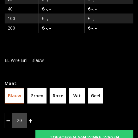
40
€--,--
€--,--
100
€--,--
€--,--
200
€--,--
€--,--
EL Wire Bril - Blauw
Maat:
Blauw
Groen
Roze
Wit
Geel
TOEVOEGEN AAN WINKELWAGEN