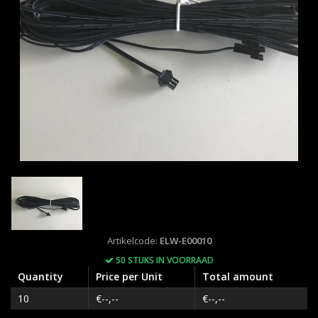
Artikelcode:
ELW-E00010
50 STUKS IN VOORRAAD
Quantity
Price per Unit
Total amount
10
€--,--
€--,--