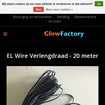
Wij slaan cookies op om onze website te verbeteren. Is dat akkoord?
Ja
Nee
Meer over cookies »
EUR €
Bezorging en retourneren
Betaling
Klantenservice
Account
EL Wire Verlengdraad - 20 meter