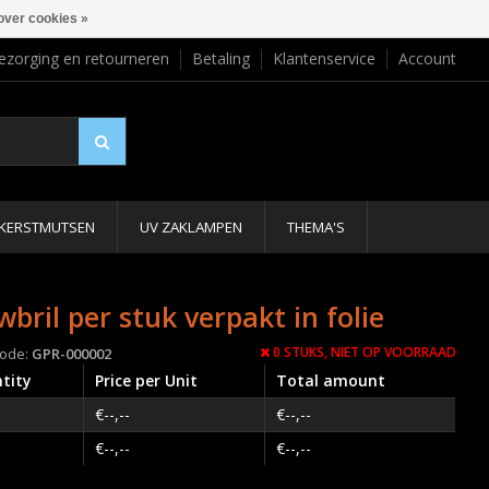
over cookies »
ezorging en retourneren
Betaling
Klantenservice
Account
KERSTMUTSEN
UV ZAKLAMPEN
THEMA'S
wbril per stuk verpakt in folie
0 STUKS,
NIET OP VOORRAAD
code:
GPR-000002
tity
Price per Unit
Total amount
€--,--
€--,--
€--,--
€--,--