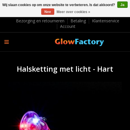
Wij slaan cookies op om onze website te verbeteren. Is dat akkoord?
Ja
Nee
Meer over cookies »
EUR €
Bezorging en retourneren
Betaling
Klantenservice
Account
Halsketting met licht - Hart