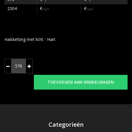
2304
€--,--
€--,--
Halsketting met licht - Hart
TOEVOEGEN AAN WINKELWAGEN
Categorieën