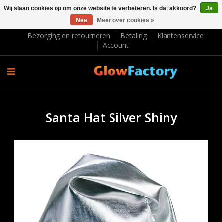
Wij slaan cookies op om onze website te verbeteren. Is dat akkoord?
Ja
Nee
Meer over cookies »
EUR €
Bezorging en retourneren
Betaling
Klantenservice
Account
Santa Hat Silver Shiny