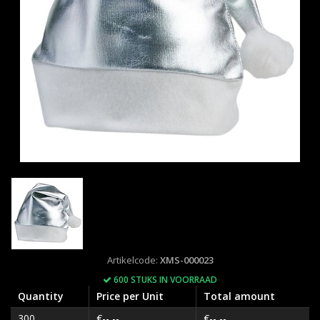
Artikelcode:
XMS-000023
600 STUKS IN VOORRAAD
Quantity
Price per Unit
Total amount
300
€--,--
€--,--