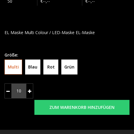
50
€--,--
€--,--
EL Maske Multi Colour / LED-Maske EL-Maske
Größe:
Multi
Blau
Rot
Grün
ZUM WARENKORB HINZUFÜGEN