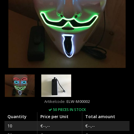
Artikelcode:
ELW-M00002
50 PIECES IN STOCK
Quantity
Price per Unit
Total amount
10
€--,--
€--,--