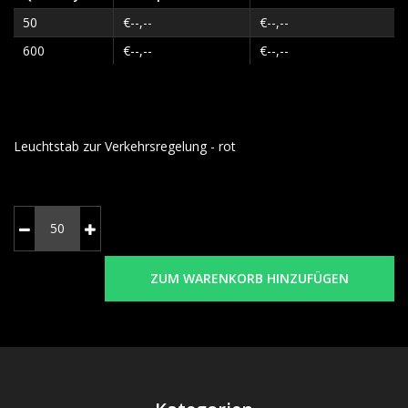
50
€--,--
€--,--
600
€--,--
€--,--
Leuchtstab zur Verkehrsregelung - rot
ZUM WARENKORB HINZUFÜGEN