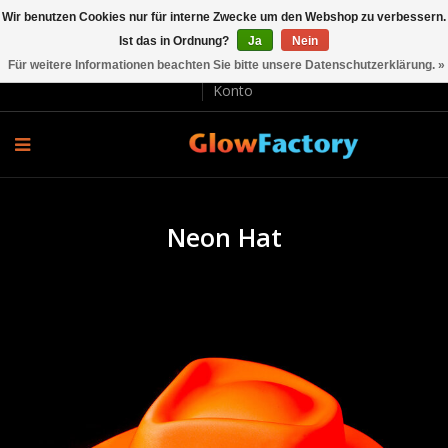
Wir benutzen Cookies nur für interne Zwecke um den Webshop zu verbessern.
Ist das in Ordnung?
Ja
Nein
EUR €
Für weitere Informationen beachten Sie bitte unsere Datenschutzerklärung. »
Lieferung und Rücksendung
Bezahlung
Kundenservice
Konto
Neon Hat