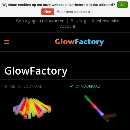
Wij slaan cookies op om onze website te verbeteren. Is dat akkoord?
Ja
Nee
Meer over cookies »
EUR €
Bezorging en retourneren
Betaling
Klantenservice
Account
GlowFactory
NIET OP VOORRAAD
OP VOORRAAD